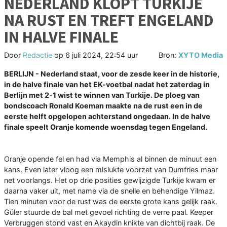
NEDERLAND KLOPT TURKIJE
NA RUST EN TREFT ENGELAND
IN HALVE FINALE
Door
Redactie
op
6 juli 2024, 22:54 uur
Bron:
XYTO Media
BERLIJN - Nederland staat, voor de zesde keer in de historie,
in de halve finale van het EK-voetbal nadat het zaterdag in
Berlijn met 2-1 wist te winnen van Turkije. De ploeg van
bondscoach Ronald Koeman maakte na de rust een in de
eerste helft opgelopen achterstand ongedaan. In de halve
finale speelt Oranje komende woensdag tegen Engeland.
Oranje opende fel en had via Memphis al binnen de minuut een
kans. Even later vloog een mislukte voorzet van Dumfries maar
net voorlangs. Het op drie posities gewijzigde Turkije kwam er
daarna vaker uit, met name via de snelle en behendige Yilmaz.
Tien minuten voor de rust was de eerste grote kans gelijk raak.
Güler stuurde de bal met gevoel richting de verre paal. Keeper
Verbruggen stond vast en Akaydin knikte van dichtbij raak. De