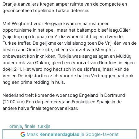
Oranje-aanvallers kregen amper ruimte van de compacte en
geconcenteerd spelende Turkse defensie.
Met Weghorst voor Bergwijn kwam er na rust meer
opportunisme in het spel, maar het baltempo bleef laag.Güler
(vrije trap op de paal) en Yildiz waren dicht bij een tweede
Turkse treffer. De gelijkmaker viel alsnog toen De Vrij, één van de
besten aan Oranje-zijde, uit een voorzet van Memphis
onbewaakt kon inknikken. Turkije was aangeslagen en Müldür,
onder druk van Gakpo, gleed een voorzet van Dumfries in eigen
doel: 2-1. Het werd nog hectisch in de slotfase, maar Van de
Ven en De Vrij stortten zich voor de bal en Verbruggen had ook
nog een prima redding in huis.
Nederland treft komende woensdag Engeland in Dortmund
(21.00 uur) Een dag eerder staan Frankrijk en Spanje in de
andere halve finale tegenover elkaar.
oranje
,
finale
,
turkije
Maak
Kennemerdagblad
je Google-favoriet