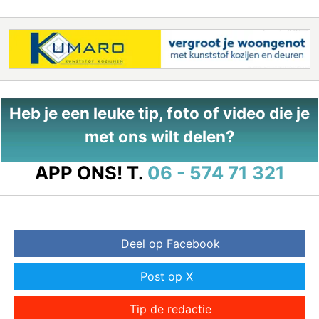
Heb je een leuke tip, foto of video die je
met ons wilt delen?
APP ONS!
T.
06 - 574 71 321
Deel op Facebook
Post op X
Tip de redactie