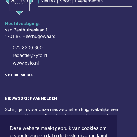
|
Nieuws | Sport | Evenementen
Hoofdvestiging:
van Benthuizenlaan 1
1701 BZ Heerhugowaard
072 8200 600
redactie@xyto.nl
www.xyto.nl
SOCIAL MEDIA
NIEUWSBRIEF AANMELDEN
Schrijf je in voor onze nieuwsbrief en krijg wekelijks een
samenvatting van alle gebeurtenissen uit jouw regio.
Deze website maakt gebruik van cookies om
Aanmelden
ervoor te zorgen dat u de beste ervaring krijgt