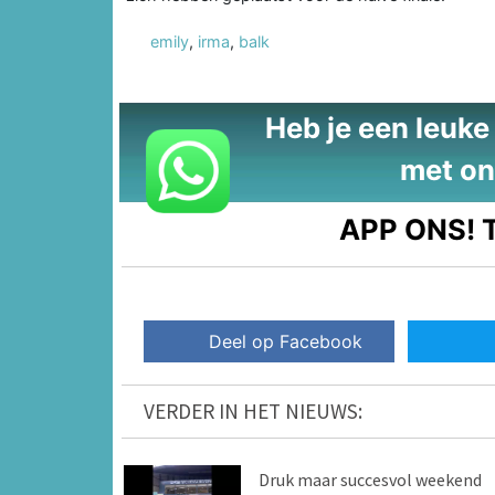
emily
,
irma
,
balk
Heb je een leuke t
met on
APP ONS!
T
Deel op Facebook
VERDER IN HET NIEUWS:
Druk maar succesvol weekend