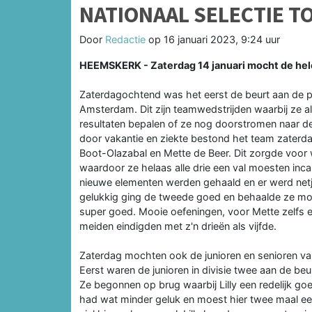
NATIONAAL SELECTIE TO
Door
Redactie
op
16 januari 2023, 9:24 uur
HEEMSKERK - Zaterdag 14 januari mocht de hele
Zaterdagochtend was het eerst de beurt aan de pu
Amsterdam. Dit zijn teamwedstrijden waarbij ze a
resultaten bepalen of ze nog doorstromen naar de 
door vakantie en ziekte bestond het team zaterda
Boot-Olazabal en Mette de Beer. Dit zorgde voor 
waardoor ze helaas alle drie een val moesten incas
nieuwe elementen werden gehaald en er werd netje
gelukkig ging de tweede goed en behaalde ze mooie
super goed. Mooie oefeningen, voor Mette zelfs e
meiden eindigden met z'n drieën als vijfde.
Zaterdag mochten ook de junioren en senioren van 
Eerst waren de junioren in divisie twee aan de be
Ze begonnen op brug waarbij Lilly een redelijk g
had wat minder geluk en moest hier twee maal een