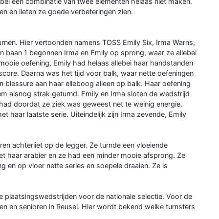
iebel een combinatie van twee elementen helaas niet maken.
n en lieten ze goede verbeteringen zien.
urnen. Hier vertoonden namens TOSS Emily Six, Irma Warns,
In baan 1 begonnen Irma en Emily op sprong, waar ze allebei
 mooie oefening, Emily had helaas allebei haar handstanden
score. Daarna was het tijd voor balk, waar nette oefeningen
 blessure aan haar elleboog alleen op balk. Haar oefening
m alsnog strak geturnd. Emily en Irma sloten de wedstrijd
r had doordat ze ziek was geweest net te weinig energie.
t haar laatste serie. Uiteindelijk zijn Irma zevende, Emily
en achterliet op de legger. Ze turnde een vloeiende
met haar arabier en ze had een minder mooie afsprong. Ze
 en op vloer nette series en soepele draaien. Ze is
te plaatsingswedstrijden voor de nationale selectie. Voor de
n en senioren in Reusel. Hier wordt bekend welke turnsters