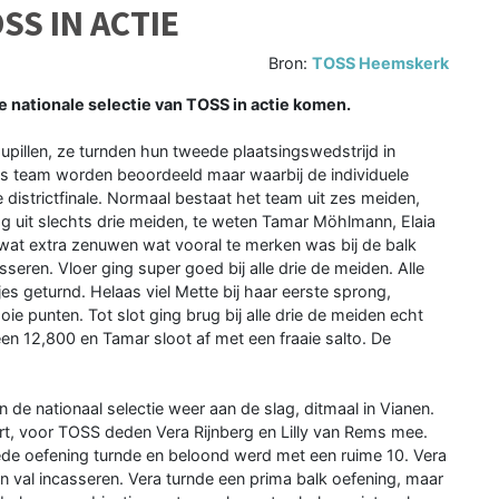
SS IN ACTIE
Bron:
TOSS Heemskerk
 nationale selectie van TOSS in actie komen.
pillen, ze turnden hun tweede plaatsingswedstrijd in
ls team worden beoordeeld maar waarbij de individuele
districtfinale. Normaal bestaat het team uit zes meiden,
g uit slechts drie meiden, te weten Tamar Möhlmann, Elaia
wat extra zenuwen wat vooral te merken was bij de balk
seren. Vloer ging super goed bij alle drie de meiden. Alle
s geturnd. Helaas viel Mette bij haar eerste sprong,
 punten. Tot slot ging brug bij alle drie de meiden echt
en 12,800 en Tamar sloot af met een fraaie salto. De
de nationaal selectie weer aan de slag, ditmaal in Vianen.
urt, voor TOSS deden Vera Rijnberg en Lilly van Rems mee.
oede oefening turnde en beloond werd met een ruime 10. Vera
 val incasseren. Vera turnde een prima balk oefening, maar