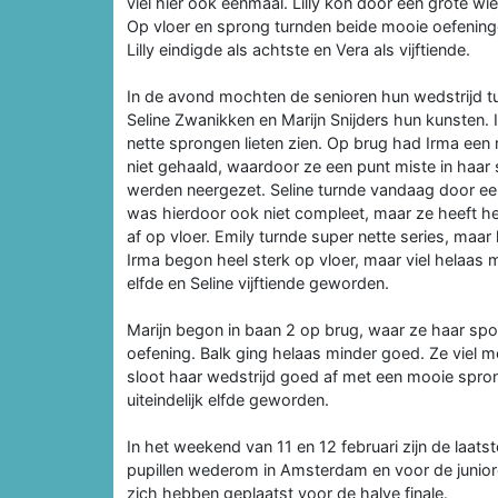
viel hier ook eenmaal. Lilly kon door een grote w
Op vloer en sprong turnden beide mooie oefeninge
Lilly eindigde als achtste en Vera als vijftiende.
In de avond mochten de senioren hun wedstrijd t
Seline Zwanikken en Marijn Snijders hun kunsten. 
nette sprongen lieten zien. Op brug had Irma een
niet gehaald, waardoor ze een punt miste in haar 
werden neergezet. Seline turnde vandaag door een
was hierdoor ook niet compleet, maar ze heeft he
af op vloer. Emily turnde super nette series, maa
Irma begon heel sterk op vloer, maar viel helaas me
elfde en Seline vijftiende geworden.
Marijn begon in baan 2 op brug, waar ze haar spor
oefening. Balk ging helaas minder goed. Ze viel 
sloot haar wedstrijd goed af met een mooie sprong
uiteindelijk elfde geworden.
In het weekend van 11 en 12 februari zijn de laats
pupillen wederom in Amsterdam en voor de juniore
zich hebben geplaatst voor de halve finale.