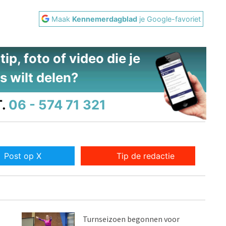
Maak
Kennemerdagblad
je Google-favoriet
ip, foto of video die je
s wilt delen?
.
06 - 574 71 321
Post op X
Tip de redactie
Turnseizoen begonnen voor