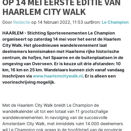
OP 14 MEI EERSTE EDITIE VAN
HAARLEM CITY WALK
Door
Redactie
op
14 februari 2022, 11:53 uur
Bron:
Le Champion
HAARLEM - Stichting Sportevenementen Le Champion
organiseert op zaterdag 14 mei voor het eerst de Haarlem
City Walk. Het gloednieuwe wandelevenement laat
deelnemers kennismaken met Haarlems rijke historische
centrum, de hofjes, het Spaarne en de buitenplaatsen in de
omgeving van Overveen. Er is keuze uit drie afstanden: 10
km, 16 km en 25 km. Wandelaars kunnen zich vanaf vandaag
inschrijven via
www.haarlemcitywalk.nl
. Er is alleen een
voorinschrijving mogelijk.
Met de Haarlem City Walk breidt Le Champion de
wandelkalender uit tot een totaal van 11 grootschalige
wandelevenementen. In navolging van de succesvolle
Amsterdam City Walk, met inmiddels ruim 14.000 deelnemers
wil Le Champion ook graag in de hoofdstad van de provincie