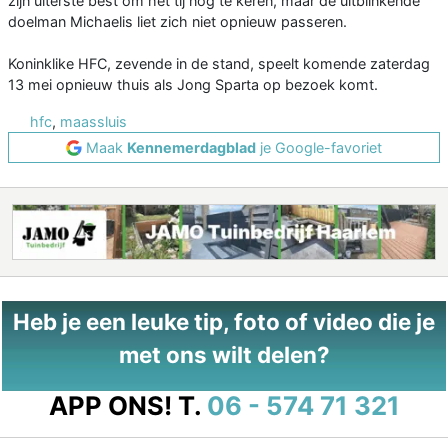
zijn uiterste best om het tij nog te keren, maar de uitblinkende
doelman Michaelis liet zich niet opnieuw passeren.
Koninklike HFC, zevende in de stand, speelt komende zaterdag
13 mei opnieuw thuis als Jong Sparta op bezoek komt.
hfc
,
maassluis
Maak
Kennemerdagblad
je Google-favoriet
Heb je een leuke tip, foto of video die je
met ons wilt delen?
APP ONS!
T.
06 - 574 71 321