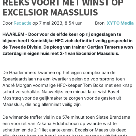
REEKS VOORT MET WINST OP
EXCELSIOR MAASSLUIS
Door
Redactie
op
7 mei 2023, 8:54 uur
Bron:
XYTO Media
HAARLEM - Door voor de elfde keer op rij ongeslagen te
blijven heeft Koninklijke HFC zich definitief veilig gespeeld in
de Tweede Divisie. De ploeg van trainer Gertjan Tamerus won
zaterdag in eigen huis met 2-1 van Excelsior Maassluis.
De Haarlemmers kwamen op het eigen complex aan de
Spaanjaardslaan na een kwartier spelen op voorsprong toen
André Morgan voormalige HFC-keeper Tom Boks met een knap
schot verschalkte. Nauwelijks een minuut later wist Baset
Moshtaq voor de gelijkmaker te zorgen voor de gasten uit
Maassluis, die nog allerminst veilig zijn.
De winnende treffer viel in de 57e minuut toen Sietse Brandsma
een voorzet van Zakaria Eddahchouri op waarde wist te
schatten en de 2-1 liet aantekenen. Excelsior Maassluis deed