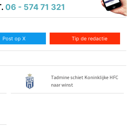
.
06 - 574 71 321
Post op X
Tip de redactie
Tadmine schiet Koninklijke HFC
naar winst