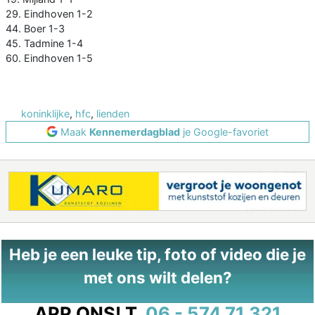
29. Eindhoven 1-2
44. Boer 1-3
45. Tadmine 1-4
60. Eindhoven 1-5
koninklijke
,
hfc
,
lienden
Maak
Kennemerdagblad
je Google-favoriet
Heb je een leuke tip, foto of video die je
met ons wilt delen?
APP ONS!
T.
06 - 574 71 321