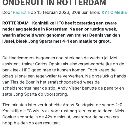
ONDERUIT IN ROTTERDAM
Door
Redactie
op
15 februari 2026, 3:09 uur
Bron:
XYTO Media
ROTTERDAM – Koninklijke HFC heeft zaterdag een zware
nederlaag geleden in Rotterdam. Na een onrustige week,
waarin afscheid werd genomen van trainer Dennis van den
IJssel, bleek Jong Sparta met 4-1 een maatje te groot.
De Haarlemmers begonnen nog sterk aan de wedstrijd. Met
assistent-trainer Carlos Opoku als eindverantwoordelijke op de
bank leek HFC goed mee te kunnen komen. Toch kreeg de
ploeg al snel een tegenvaller te verwerken. Na ongelukkig hands
van Ties de Boer in het strafschopgebied wees de
scheidsrechter naar de stip. Andy Visser benutte de penalty en
zette Jong Sparta op voorsprong.
Tien minuten later verdubbelde Arcos Sundqvist de score: 2-0.
Koninklijke HFC wist vlak voor rust nog iets terug te doen. Niels
Donker scoorde in de 42ste minuut, waardoor de bezoekers
hoop hielden op een resultaat.