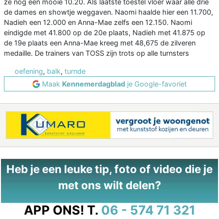
ze nog een mooie 10.20. Als laatste toestel vloer waar alle drie
de dames en showtje weggaven. Naomi haalde hier een 11.700,
Nadieh een 12.000 en Anna-Mae zelfs een 12.150. Naomi
eindigde met 41.800 op de 20e plaats, Nadieh met 41.875 op
de 19e plaats een Anna-Mae kreeg met 48,675 de zilveren
medaille. De trainers van TOSS zijn trots op alle turnsters
oefening
,
balk
,
turnde
Maak
Kennemerdagblad
je Google-favoriet
Heb je een leuke tip, foto of video die je
met ons wilt delen?
APP ONS!
T.
06 - 574 71 321