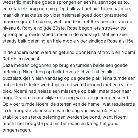
wedstrijd met hele goede sprongen en een huizenhoge salto,
een stabiele brug oefening. Op balk zat het niet helemaal mee,
maar dit maakte ze op vloer helemaal goed door ontzettend
mooi en groot te turnen, wat loonde in het 6e vloercijfer van de
niveau 6. Roxy eindigde 20ste. Rosa begon iets stroever op
sprong en groeide steeds meer in de wedstrijd. Met een zeer
steady balk oefening en hele mooie vloer eindigde Rosa als 15e.
In de andere baan werd en geturnd door Nina Mitrovic en Noemi
Rettob in niveau 4.
Deze meiden begonnen op brug en turnden beide een goede
oefening. Nina steeg op balk boven zichzelf uit en alle
puzzelstukjes vielen vandaag op de goede plek. Nina turnde een
ontzettend sterke wedstrijd en dit werd beloond met een vijfde
plek. Noemi had helaas een missertje op balk, maar door haar
hoge D score en moeilijke oefening werd dit gecompenseerd.
Op vloer turnde Noemi de sterren van de hemel, wat resulteerde
in de hoogste vloer score van de dag van niveau 4. Haar
stabiliteit en sterke oefeningen werden beloond, want Noemi
mocht het hoogste podium betreden en kreeg het goud
omgehangen.