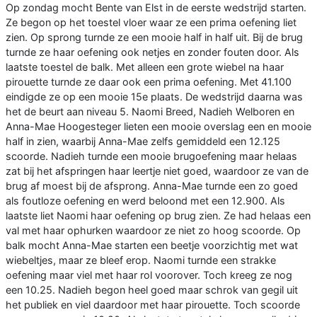
Op zondag mocht Bente van Elst in de eerste wedstrijd starten.
Ze begon op het toestel vloer waar ze een prima oefening liet
zien. Op sprong turnde ze een mooie half in half uit. Bij de brug
turnde ze haar oefening ook netjes en zonder fouten door. Als
laatste toestel de balk. Met alleen een grote wiebel na haar
pirouette turnde ze daar ook een prima oefening. Met 41.100
eindigde ze op een mooie 15e plaats. De wedstrijd daarna was
het de beurt aan niveau 5. Naomi Breed, Nadieh Welboren en
Anna-Mae Hoogesteger lieten een mooie overslag een en mooie
half in zien, waarbij Anna-Mae zelfs gemiddeld een 12.125
scoorde. Nadieh turnde een mooie brugoefening maar helaas
zat bij het afspringen haar leertje niet goed, waardoor ze van de
brug af moest bij de afsprong. Anna-Mae turnde een zo goed
als foutloze oefening en werd beloond met een 12.900. Als
laatste liet Naomi haar oefening op brug zien. Ze had helaas een
val met haar ophurken waardoor ze niet zo hoog scoorde. Op
balk mocht Anna-Mae starten een beetje voorzichtig met wat
wiebeltjes, maar ze bleef erop. Naomi turnde een strakke
oefening maar viel met haar rol voorover. Toch kreeg ze nog
een 10.25. Nadieh begon heel goed maar schrok van gegil uit
het publiek en viel daardoor met haar pirouette. Toch scoorde