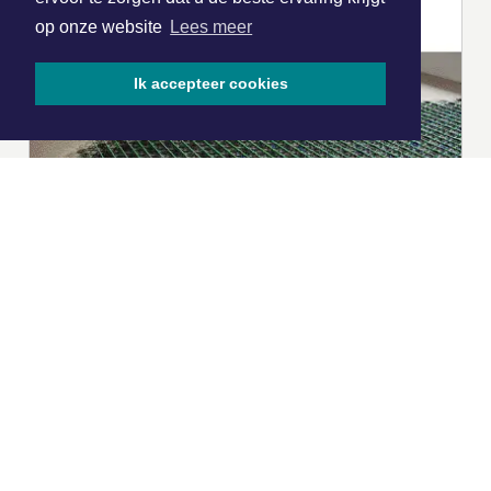
op onze website
Lees meer
Ik accepteer cookies
|
Nieuws | Sport | Evenementen
Hoofdvestiging:
van Benthuizenlaan 1
1701 BZ Heerhugowaard
072 8200 600