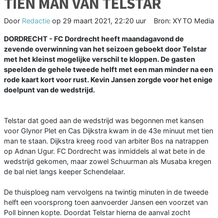
TIEN MAN VAN TELSTAR
Door
Redactie
op
29 maart 2021, 22:20 uur
Bron: XYTO Media
DORDRECHT - FC Dordrecht heeft maandagavond de
zevende overwinning van het seizoen geboekt door Telstar
met het kleinst mogelijke verschil te kloppen. De gasten
speelden de gehele tweede helft met een man minder na een
rode kaart kort voor rust. Kevin Jansen zorgde voor het enige
doelpunt van de wedstrijd.
Telstar dat goed aan de wedstrijd was begonnen met kansen
voor Glynor Plet en Cas Dijkstra kwam in de 43e minuut met tien
man te staan. Dijkstra kreeg rood van arbiter Bos na natrappen
op Adnan Ugur. FC Dordrecht was inmiddels al wat bete in de
wedstrijd gekomen, maar zowel Schuurman als Musaba kregen
de bal niet langs keeper Schendelaar.
De thuisploeg nam vervolgens na twintig minuten in de tweede
helft een voorsprong toen aanvoerder Jansen een voorzet van
Poll binnen kopte. Doordat Telstar hierna de aanval zocht