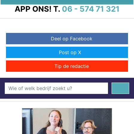
APP ONS!
T.
06 - 574 71 321
Deel op Facebook
Post op X
Tip de redactie