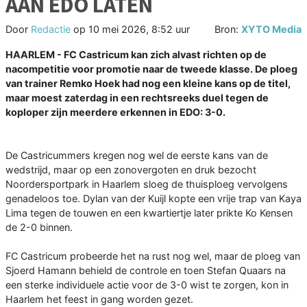
AAN EDO LATEN
Door
Redactie
op
10 mei 2026, 8:52 uur
Bron:
XYTO Media
HAARLEM - FC Castricum kan zich alvast richten op de
nacompetitie voor promotie naar de tweede klasse. De ploeg
van trainer Remko Hoek had nog een kleine kans op de titel,
maar moest zaterdag in een rechtsreeks duel tegen de
koploper zijn meerdere erkennen in EDO: 3-0.
De Castricummers kregen nog wel de eerste kans van de
wedstrijd, maar op een zonovergoten en druk bezocht
Noordersportpark in Haarlem sloeg de thuisploeg vervolgens
genadeloos toe. Dylan van der Kuijl kopte een vrije trap van Kaya
Lima tegen de touwen en een kwartiertje later prikte Ko Kensen
de 2-0 binnen.
FC Castricum probeerde het na rust nog wel, maar de ploeg van
Sjoerd Hamann behield de controle en toen Stefan Quaars na
een sterke individuele actie voor de 3-0 wist te zorgen, kon in
Haarlem het feest in gang worden gezet.