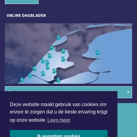
ONLINE DAGBLADEN
Overige dagbladen in de regio
Deze website maakt gebruik van cookies om
Algemene voorwaarden
ervoor te zorgen dat u de beste ervaring krijgt
op onze website
Lees meer
Disclaimer
Privacy Statement
Ik accepteer cookies