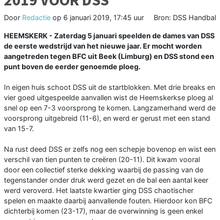
2019 VOOR DSS
Door
Redactie
op
6 januari 2019, 17:45 uur
Bron: DSS Handbal
HEEMSKERK - Zaterdag 5 januari speelden de dames van DSS
de eerste wedstrijd van het nieuwe jaar. Er mocht worden
aangetreden tegen BFC uit Beek (Limburg) en DSS stond een
punt boven de eerder genoemde ploeg.
In eigen huis schoot DSS uit de startblokken. Met drie breaks en
vier goed uitgespeelde aanvallen wist de Heemskerkse ploeg al
snel op een 7-3 voorsprong te komen. Langzamerhand werd de
voorsprong uitgebreid (11-6), en werd er gerust met een stand
van 15-7.
Na rust deed DSS er zelfs nog een schepje bovenop en wist een
verschil van tien punten te creëren (20-11). Dit kwam vooral
door een collectief sterke dekking waarbij de passing van de
tegenstander onder druk werd gezet en de bal een aantal keer
werd veroverd. Het laatste kwartier ging DSS chaotischer
spelen en maakte daarbij aanvallende fouten. Hierdoor kon BFC
dichterbij komen (23-17), maar de overwinning is geen enkel