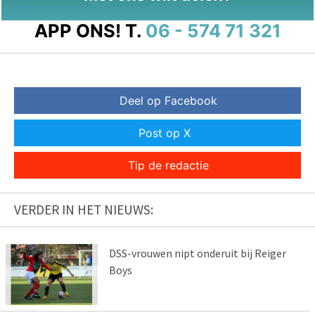
APP ONS!
T.
06 - 574 71 321
Deel op Facebook
Post op X
Tip de redactie
VERDER IN HET NIEUWS:
DSS-vrouwen nipt onderuit bij Reiger
Boys