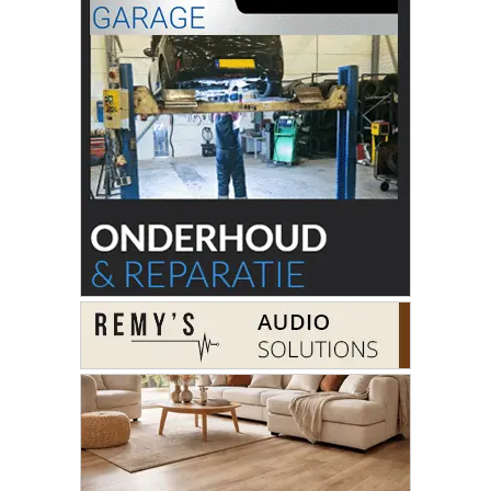
MEEST GELEZEN
Rookwolken bij brand in stuk natuur
Beverwijk
Boomhut vliegt opnieuw in brand in
Uitgeest
Camping deels ontruimd vanwege
duinbrand bij Overveen
Gratis fietslessen voor senioren