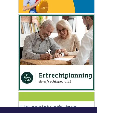
ONZE
PARTNERS
|
Nieuws | Sport | Evenementen
Hoofdvestiging:
van Benthuizenlaan 1
1701 BZ Heerhugowaard