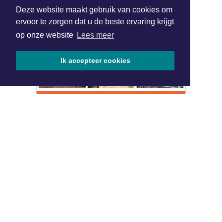
Deze website maakt gebruik van cookies om
072 8200 600
ervoor te zorgen dat u de beste ervaring krijgt
redactie@xyto.nl
op onze website
Lees meer
www.xyto.nl
SOCIAL MEDIA
Ik accepteer cookies
NIEUWSBRIEF AANMELDEN
Schrijf je in voor onze nieuwsbrief en krijg wekelijks een
samenvatting van alle gebeurtenissen uit jouw regio.
Aanmelden
ONLINE DAGBLADEN
Overige dagbladen in de regio