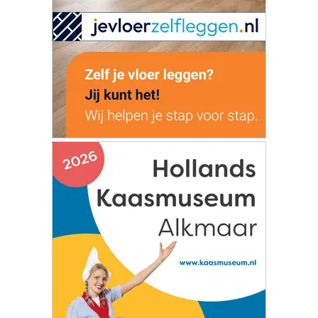
Man op scootmobiel gewond na
aanrijding met auto in Akersloot
Wielrenner gewond na val in water
Uitgeest
Meerdere gewonden en aanhoudingen
na verkeersruzie in Beverwijk
Taxatiemiddag in het Amsterdam Beach
Hotel in Zandvoort op dinsdag 25
augustus van 14.00 tot 16.15 uur