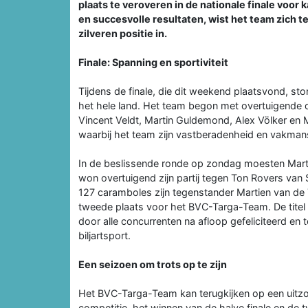
plaats te veroveren in de nationale finale voo
en succesvolle resultaten, wist het team zich te
zilveren positie in.
Finale: Spanning en sportiviteit
Tijdens de finale, die dit weekend plaatsvond, s
het hele land. Het team begon met overtuigende o
Vincent Veldt, Martin Guldemond, Alex Völker en M
waarbij het team zijn vastberadenheid en vakma
In de beslissende ronde op zondag moesten Marti
won overtuigend zijn partij tegen Ton Rovers van 
127 caramboles zijn tegenstander Martien van de Ti
tweede plaats voor het BVC-Targa-Team. De titel
door alle concurrenten na afloop gefeliciteerd en
biljartsport.
Een seizoen om trots op te zijn
Het BVC-Targa-Team kan terugkijken op een uitzond
competitie, het winnen van de halve finale en de tw