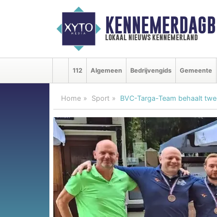
KENNEMERDAGB
lokaal nieuws kennemerland
112
Algemeen
Bedrijvengids
Gemeente
Home
Sport
BVC-Targa-Team behaalt tweed