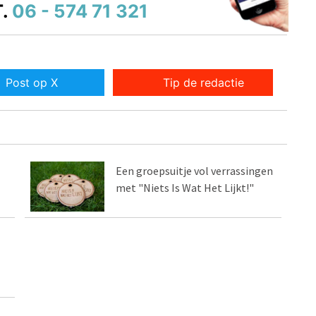
.
06 - 574 71 321
Post op X
Tip de redactie
Een groepsuitje vol verrassingen
met "Niets Is Wat Het Lijkt!"