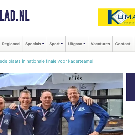
LAD.NL
Regionaal
Specials
Sport
Uitgaan
Vacatures
Contact
e plaats in nationale finale voor kaderteams!