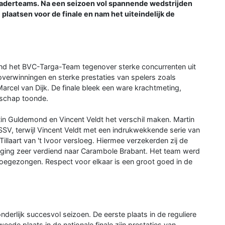
r kaderteams. Na een seizoen vol spannende wedstrijden
 plaatsen voor de finale en nam het uiteindelijk de
tond het BVC-Targa-Team tegenover sterke concurrenten uit
verwinningen en sterke prestaties van spelers zoals
arcel van Dijk. De finale bleek een ware krachtmeting,
nschap toonde.
n Guldemond en Vincent Veldt het verschil maken. Martin
SSV, terwijl Vincent Veldt met een indrukwekkende serie van
llaart van 't Ivoor versloeg. Hiermee verzekerden zij de
 ging zeer verdiend naar Carambole Brabant. Het team werd
 toegezongen. Respect voor elkaar is een groot goed in de
erlijk succesvol seizoen. De eerste plaats in de reguliere
eede plaats in de nationale finale zijn prestaties van