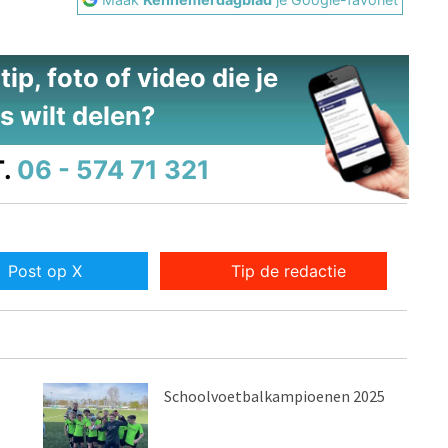
ip, foto of video die je
s wilt delen?
.
06 - 574 71 321
Post op X
Tip de redactie
Schoolvoetbalkampioenen 2025