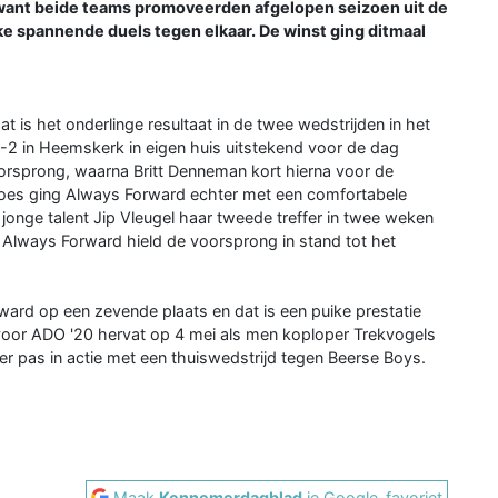
 want beide teams promoveerden afgelopen seizoen uit de
jke spannende duels tegen elkaar. De winst ging ditmaal
 is het onderlinge resultaat in de twee wedstrijden in het
-2 in Heemskerk in eigen huis uitstekend voor de dag
rsprong, waarna Britt Denneman kort hierna voor de
 Boes ging Always Forward echter met een comfortabele
jonge talent Jip Vleugel haar tweede treffer in twee weken
Always Forward hield de voorsprong in stand tot het
ward op een zevende plaats en dat is een puike prestatie
voor ADO '20 hervat op 4 mei als men koploper Trekvogels
r pas in actie met een thuiswedstrijd tegen Beerse Boys.
Maak
Kennemerdagblad
je Google-favoriet