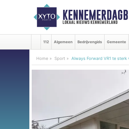
KENNEMERDAGB
lokaal nieuws kennemerland
112
Algemeen
Bedrijvengids
Gemeente
Home
Sport
Always Forward VR1 te sterk