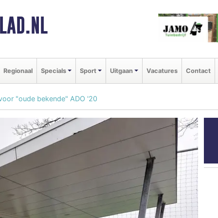
LAD.NL
Regionaal
Specials
Sport
Uitgaan
Vacatures
Contact
 voor "oude bekende" ADO '20