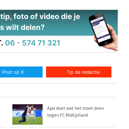
ip, foto of video die je
s wilt delen?
.
06 - 574 71 321
Post op X
Tip de redactie
Ajax doet wat het moet doen
tegen FC Midtjylland