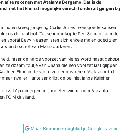
n af te rekenen met Atalanta Bergamo. Dat is de
 met het kleinst mogelijke verschil onderuit gingen bij
jf minuten kreeg jongeling Curtis Jones twee goede kansen
olgens de paal trof. Tussendoor kopte Perr Schuurs aan de
g en vooral Davy Klaasen laten zich enkele malen goed zien
 afstandsschot van Mazraoui keren.
jkheid, maar de harde voorzet van Neres word naast gekopt.
n een zeldzaam foutje van Onana die een voorzet laat glippen.
alah en Firmino de score verder opvoeren. Vlak voor tijd
aar invaller Huntelaar krijgt de bal niet langs Kelleher.
 en zal Ajax in eigen huis moeten winnen van Atalanta
n FC Midtjylland.
Maak
Kennemerdagblad
je Google-favoriet