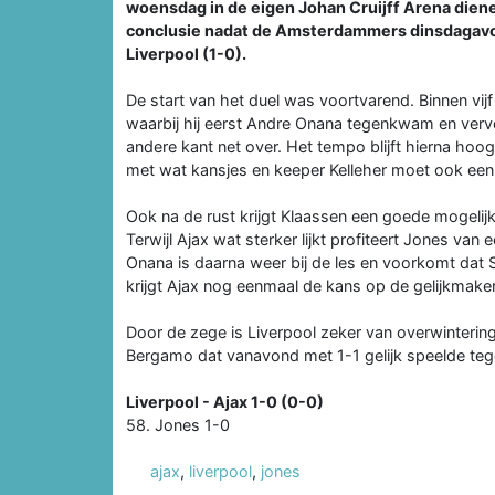
woensdag in de eigen Johan Cruijff Arena diene
conclusie nadat de Amsterdammers dinsdagavond
Liverpool (1-0).
De start van het duel was voortvarend. Binnen vi
waarbij hij eerst Andre Onana tegenkwam en verv
andere kant net over. Het tempo blijft hierna hoo
met wat kansjes en keeper Kelleher moet ook een
Ook na de rust krijgt Klaassen een goede mogeli
Terwijl Ajax wat sterker lijkt profiteert Jones va
Onana is daarna weer bij de les en voorkomt dat S
krijgt Ajax nog eenmaal de kans op de gelijkmaker m
Door de zege is Liverpool zeker van overwintering
Bergamo dat vanavond met 1-1 gelijk speelde tege
Liverpool - Ajax 1-0 (0-0)
58. Jones 1-0
ajax
,
liverpool
,
jones