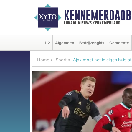
KENNEMERDAGB
lokaal nieuws kennemerland
112
Algemeen
Bedrijvengids
Gemeente
Home
Sport
Ajax moet het in eigen huis af