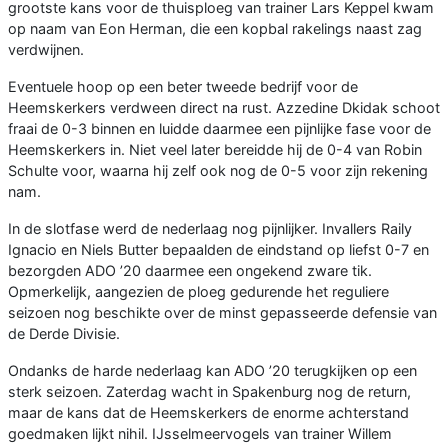
grootste kans voor de thuisploeg van trainer Lars Keppel kwam
op naam van Eon Herman, die een kopbal rakelings naast zag
verdwijnen.
Eventuele hoop op een beter tweede bedrijf voor de
Heemskerkers verdween direct na rust. Azzedine Dkidak schoot
fraai de 0-3 binnen en luidde daarmee een pijnlijke fase voor de
Heemskerkers in. Niet veel later bereidde hij de 0-4 van Robin
Schulte voor, waarna hij zelf ook nog de 0-5 voor zijn rekening
nam.
In de slotfase werd de nederlaag nog pijnlijker. Invallers Raily
Ignacio en Niels Butter bepaalden de eindstand op liefst 0-7 en
bezorgden ADO ’20 daarmee een ongekend zware tik.
Opmerkelijk, aangezien de ploeg gedurende het reguliere
seizoen nog beschikte over de minst gepasseerde defensie van
de Derde Divisie.
Ondanks de harde nederlaag kan ADO ’20 terugkijken op een
sterk seizoen. Zaterdag wacht in Spakenburg nog de return,
maar de kans dat de Heemskerkers de enorme achterstand
goedmaken lijkt nihil. IJsselmeervogels van trainer Willem