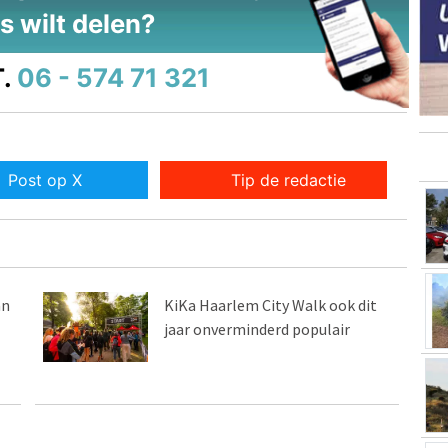
s wilt delen?
.
06 - 574 71 321
Post op X
Tip de redactie
an
KiKa Haarlem City Walk ook dit
jaar onverminderd populair