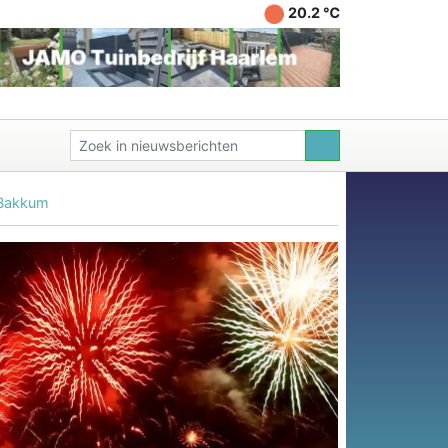
20.2 ℃
 Bakkum