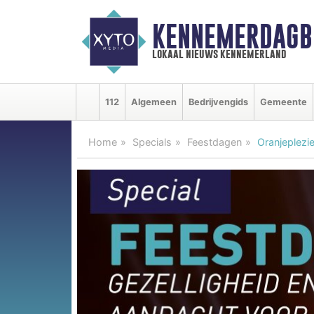
KENNEMERDAGB
lokaal nieuws kennemerland
112
Algemeen
Bedrijvengids
Gemeente
Home
Specials
Feestdagen
Oranjeplezi