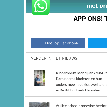
met on
APP ONS!
T
Deel op Facebook
VERDER IN HET NIEUWS:
Kinderboekenschrijver Arend v
Dam neemt kinderen en hun
ouders mee in oorlogsverhalen
in De Bibliotheek IJmuiden
Veilige schoolomgeving begint