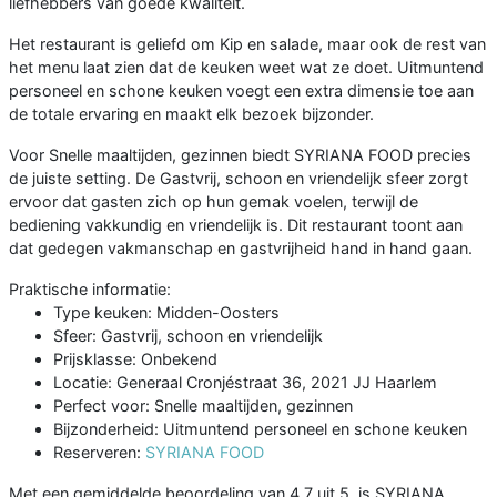
liefhebbers van goede kwaliteit.
Het restaurant is geliefd om Kip en salade, maar ook de rest van
het menu laat zien dat de keuken weet wat ze doet. Uitmuntend
personeel en schone keuken voegt een extra dimensie toe aan
de totale ervaring en maakt elk bezoek bijzonder.
Voor Snelle maaltijden, gezinnen biedt SYRIANA FOOD precies
de juiste setting. De Gastvrij, schoon en vriendelijk sfeer zorgt
ervoor dat gasten zich op hun gemak voelen, terwijl de
bediening vakkundig en vriendelijk is. Dit restaurant toont aan
dat gedegen vakmanschap en gastvrijheid hand in hand gaan.
Praktische informatie:
Type keuken: Midden-Oosters
Sfeer: Gastvrij, schoon en vriendelijk
Prijsklasse: Onbekend
Locatie: Generaal Cronjéstraat 36, 2021 JJ Haarlem
Perfect voor: Snelle maaltijden, gezinnen
Bijzonderheid: Uitmuntend personeel en schone keuken
Reserveren:
SYRIANA FOOD
Met een gemiddelde beoordeling van 4.7 uit 5, is SYRIANA