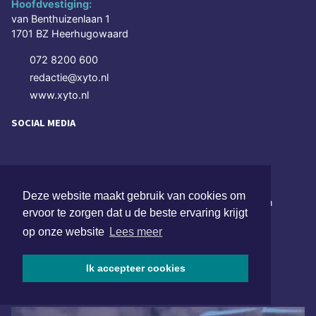
Hoofdvestiging:
van Benthuizenlaan 1
1701 BZ Heerhugowaard
072 8200 600
redactie@xyto.nl
www.xyto.nl
SOCIAL MEDIA
NIEUWSBRIEF AANMELDEN
Deze website maakt gebruik van cookies om
Schrijf je in voor onze nieuwsbrief en krijg wekelijks een
ervoor te zorgen dat u de beste ervaring krijgt
samenvatting van alle gebeurtenissen uit jouw regio.
op onze website
Lees meer
Aanmelden
Ik accepteer cookies
ONLINE DAGBLADEN