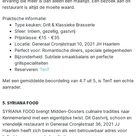
ervaring die meer is dan alleen een maaltijd. Een bezoek aan dit
restaurant is altijd de moeite waard.
Praktische informatie:
Type keuken: Grill & Klassieke Brasserie
Sfeer: Intiem, gezellig, gastvrij
Prijsklasse: €15 - €35
Locatie: Generaal Cronjéstraat 10, 2021 JH Haarlem
Perfect voor: Romantische diners, speciale gelegenheden
Bijzonderheid: Subtiele smaakbalans en perfecte
grillspecialiteiten
Reserveren:
TenT
Met een gemiddelde beoordeling van 4.7 uit 5, is TenT een echte
aanrader.
5. SYRIANA FOOD
SYRIANA FOOD brengt Midden-Oosters culinaire tradities naar
Kennemerland met een eigentijdse twist. Dit Gastvrij, schoon en
vriendelijk restaurant in Generaal Cronjéstraat 36, 2021 JJ
Haarlem heeft zich bewezen als een betrouwbaar adres voor