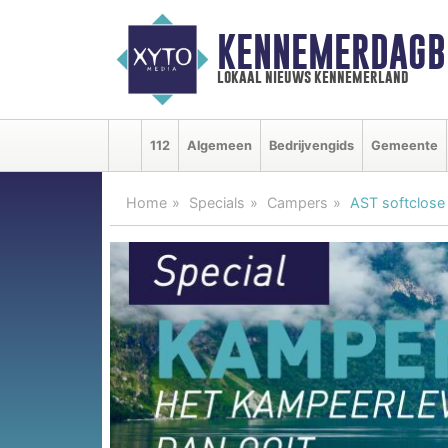
KENNEMERDAGB
lokaal nieuws kennemerland
112
Algemeen
Bedrijvengids
Gemeente
Home
Specials
Campers
AST softclose 