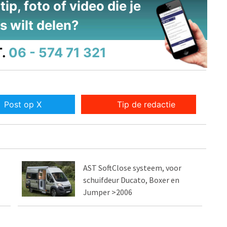
ip, foto of video die je
s wilt delen?
.
06 - 574 71 321
Post op X
Tip de redactie
AST SoftClose systeem, voor
schuifdeur Ducato, Boxer en
Jumper >2006