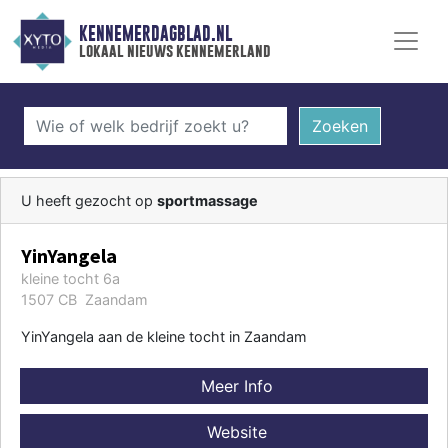
KENNEMERDAGBLAD.NL
lokaal nieuws kennemerland
Zoeken
U heeft gezocht op
sportmassage
YinYangela
kleine tocht 6a
1507 CB Zaandam
YinYangela aan de kleine tocht in Zaandam
Meer Info
Website