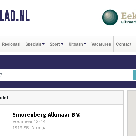
LAD.NL
Regionaal
Specials
Sport
Uitgaan
Vacatures
Contact
ndel
Smorenberg Alkmaar B.V.
Voormeer 12-14
1813 SB Alkmaar