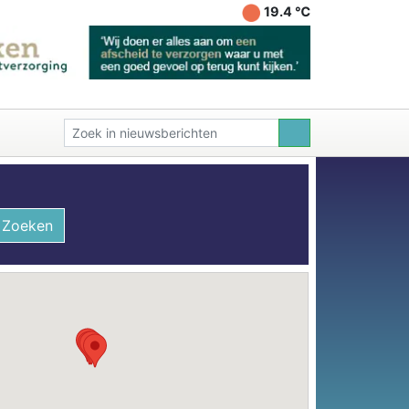
19.4 ℃
Zoeken