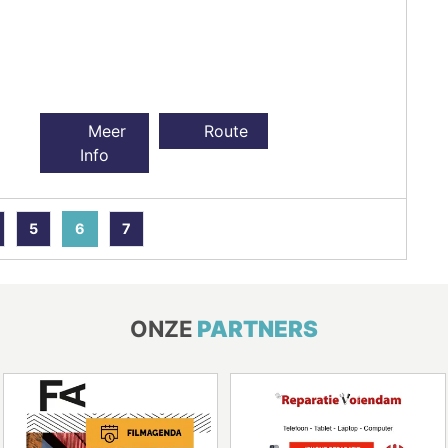
Meer
Route
Info
5
6
7
ONZE
PARTNERS