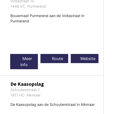
Voltastraat 10
1446 VC Purmerend
Bouwmaat Purmerend aan de Voltastraat in
Purmerend
Meer
Route
Website
Info
De Kaasopslag
Schoutenstraat 7
1811 HC Alkmaar
De Kaasopslag aan de Schoutenstraat in Alkmaar