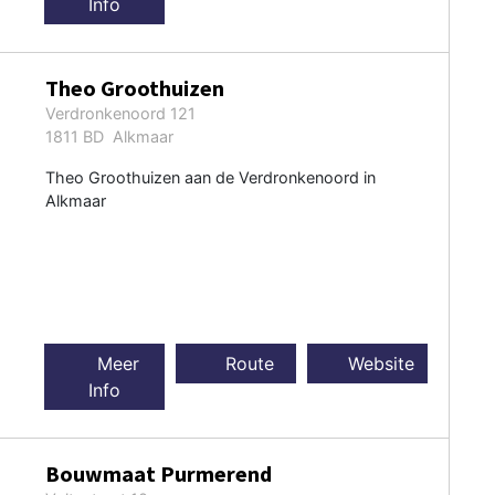
Info
Theo Groothuizen
Verdronkenoord 121
1811 BD Alkmaar
Theo Groothuizen aan de Verdronkenoord in
Alkmaar
Meer
Route
Website
Info
Bouwmaat Purmerend