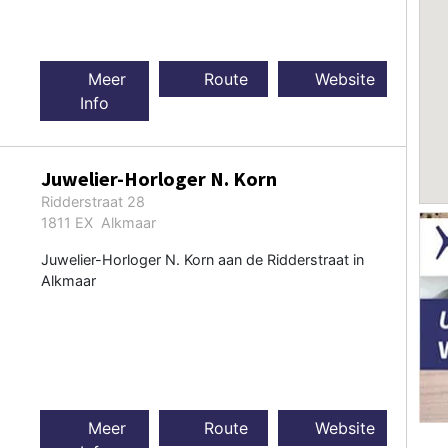
Meer
Route
Website
Info
Juwelier-Horloger N. Korn
Ridderstraat 28
1811 EX Alkmaar
Juwelier-Horloger N. Korn aan de Ridderstraat in
Alkmaar
Meer
Route
Website