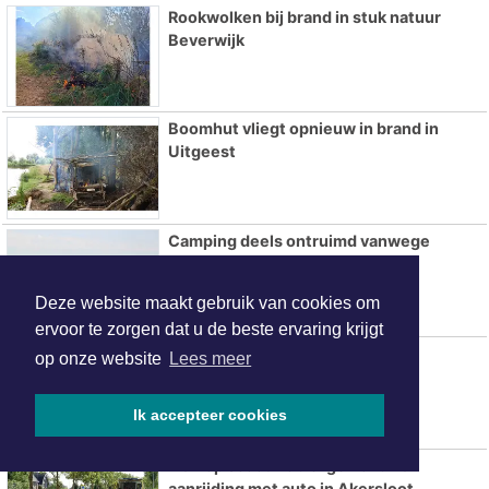
Rookwolken bij brand in stuk natuur
Beverwijk
Boomhut vliegt opnieuw in brand in
Uitgeest
Camping deels ontruimd vanwege
duinbrand bij Overveen
Deze website maakt gebruik van cookies om
ervoor te zorgen dat u de beste ervaring krijgt
Gratis fietslessen voor senioren
op onze website
Lees meer
Ik accepteer cookies
Man op scootmobiel gewond na
aanrijding met auto in Akersloot