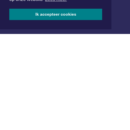
www.xyto.nl
SOCIAL MEDIA
Ik accepteer cookies
NIEUWSBRIEF AANMELDEN
Schrijf je in voor onze nieuwsbrief en krijg wekelijks een
samenvatting van alle gebeurtenissen uit jouw regio.
Aanmelden
ONLINE DAGBLADEN