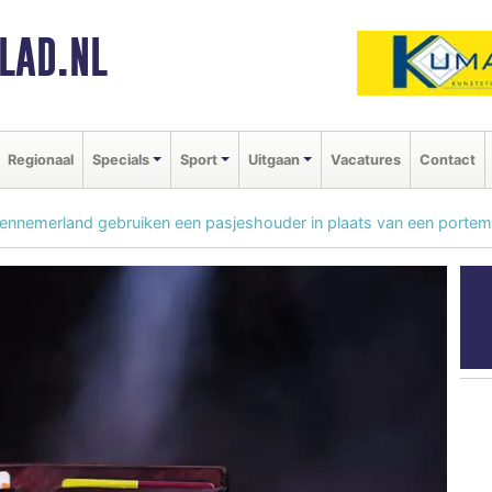
LAD.NL
Regionaal
Specials
Sport
Uitgaan
Vacatures
Contact
ennemerland gebruiken een pasjeshouder in plaats van een porte