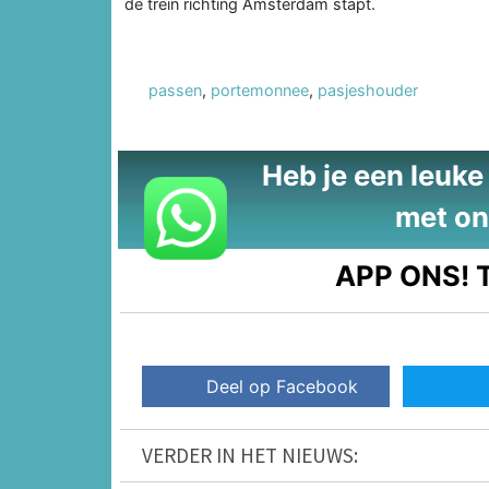
de trein richting Amsterdam stapt.
passen
,
portemonnee
,
pasjeshouder
Heb je een leuke t
met on
APP ONS!
T
Deel op Facebook
VERDER IN HET NIEUWS: