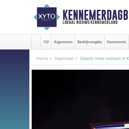
KENNEMERDAGB
lokaal nieuws kennemerland
112
Algemeen
Bedrijvengids
Gemeente
Home
Algemeen
Steeds meer mensen in K