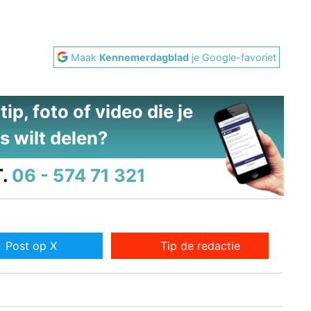
Maak
Kennemerdagblad
je Google-favoriet
ip, foto of video die je
s wilt delen?
.
06 - 574 71 321
Post op X
Tip de redactie