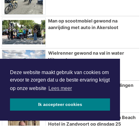
Man op scootmobiel gewond na
aanrijding met auto in Akersloot
Wielrenner gewond na val in water
Uitgeest
Deze website maakt gebruik van cookies om
ervoor te zorgen dat u de beste ervaring krijgt
Meerdere gewonden en aanhoudingen
op onze website
Lees meer
na verkeersruzie in Beverwijk
Ik accepteer cookies
Taxatiemiddag in het Amsterdam Beach
Hotel in Zandvoort op dinsdag 25
augustus van 14.00 tot 16.15 uur