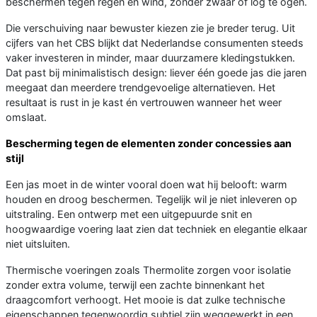
beschermen tegen regen en wind, zonder zwaar of log te ogen.
Die verschuiving naar bewuster kiezen zie je breder terug. Uit
cijfers van het CBS blijkt dat Nederlandse consumenten steeds
vaker investeren in minder, maar duurzamere kledingstukken.
Dat past bij minimalistisch design: liever één goede jas die jaren
meegaat dan meerdere trendgevoelige alternatieven. Het
resultaat is rust in je kast én vertrouwen wanneer het weer
omslaat.
Bescherming tegen de elementen zonder concessies aan
stijl
Een jas moet in de winter vooral doen wat hij belooft: warm
houden en droog beschermen. Tegelijk wil je niet inleveren op
uitstraling. Een ontwerp met een uitgepuurde snit en
hoogwaardige voering laat zien dat techniek en elegantie elkaar
niet uitsluiten.
Thermische voeringen zoals Thermolite zorgen voor isolatie
zonder extra volume, terwijl een zachte binnenkant het
draagcomfort verhoogt. Het mooie is dat zulke technische
eigenschappen tegenwoordig subtiel zijn weggewerkt in een