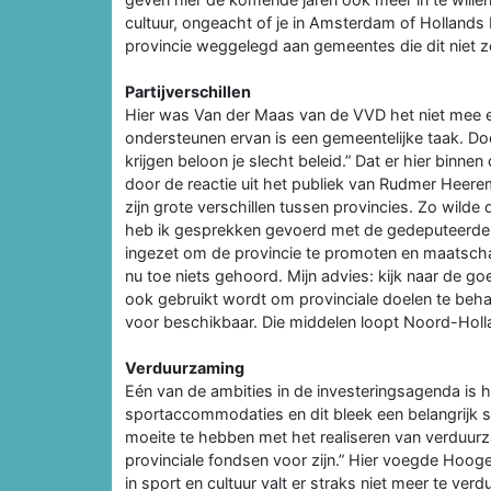
cultuur, ongeacht of je in Amsterdam of Hollands 
provincie weggelegd aan gemeentes die dit niet zel
Partijverschillen
Hier was Van der Maas van de VVD het niet mee een
ondersteunen ervan is een gemeentelijke taak. Do
krijgen beloon je slecht beleid.” Dat er hier binne
door de reactie uit het publiek van Rudmer Hee
zijn grote verschillen tussen provincies. Zo wilde
heb ik gesprekken gevoerd met de gedeputeerde 
ingezet om de provincie te promoten en maatscha
nu toe niets gehoord. Mijn advies: kijk naar de g
ook gebruikt wordt om provinciale doelen te behal
voor beschikbaar. Die middelen loopt Noord-Holl
Verduurzaming
Eén van de ambities in de investeringsagenda is 
sportaccommodaties en dit bleek een belangrijk sp
moeite te hebben met het realiseren van verduurz
provinciale fondsen voor zijn.” Hier voegde Hooger
in sport en cultuur valt er straks niet meer te v