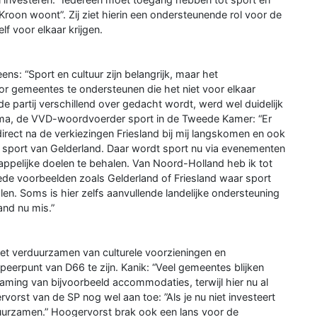
Kroon woont”. Zij ziet hierin een ondersteunende rol voor de
f voor elkaar krijgen.
s: “Sport en cultuur zijn belangrijk, maar het
or gemeentes te ondersteunen die het niet voor elkaar
n de partij verschillend over gedacht wordt, werd wel duidelijk
rema, de VVD-woordvoerder sport in de Tweede Kamer: “Er
 direct na de verkiezingen Friesland bij mij langskomen en ook
sport van Gelderland. Daar wordt sport nu via evenementen
ppelijke doelen te behalen. Van Noord-Holland heb ik tot
oede voorbeelden zoals Gelderland of Friesland waar sport
en. Soms is hier zelfs aanvullende landelijke ondersteuning
and nu mis.”
het verduurzamen van culturele voorzieningen en
eerpunt van D66 te zijn. Kanik: “Veel gemeentes blijken
aming van bijvoorbeeld accommodaties, terwijl hier nu al
vorst van de SP nog wel aan toe: ”Als je nu niet investeert
erduurzamen.” Hoogervorst brak ook een lans voor de