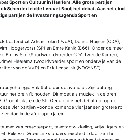
bat Sport en Cultuur in Haarlem. Alle grote partijen
ik Scherder leidde Lennart Booij het debat. Aan het eind
ge partijen de Investeringsagenda Sport en
heek bestond uit Adnan Tekin (PvdA), Dennis Heijnen (CDA),
, Wim Hoogervorst (SP) en Emre Kanik (D66). Onder de meer
nke Bruins Slot (Sportwoordvoerder CDA Tweede Kamer),
Rudmer Heerema (woordvoerder sport en onderwijs van de
zitter van de VVD) en Erik Lenselink (NOC*NSF).
uropsychologie Erik Scherder de avond af. Zijn betoog
uur het brein fit houden. Dit moet als muziek in de oren
dA, GroenLinks en de SP. Gedurende het debat dat op de
t deze vier partijen voor de komende vier jaar een grotere rol
zien dan in de afgelopen jaren.
eunen van breedtesport, talentontwikkeling, vrijwilligers en
iet. Pels van GroenLinks onderstreepte dit door aan te
n investeren: “Iedereen moet toegang hebben tot sport en