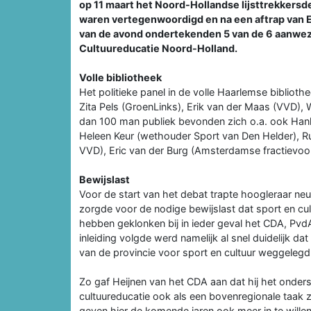
op 11 maart het Noord-Hollandse lijsttrekkersde
waren vertegenwoordigd en na een aftrap van Er
van de avond ondertekenden 5 van de 6 aanwezi
Cultuureducatie Noord-Holland.
Volle bibliotheek
Het politieke panel in de volle Haarlemse bibliot
Zita Pels (GroenLinks), Erik van der Maas (VVD)
dan 100 man publiek bevonden zich o.a. ook Ha
Heleen Keur (wethouder Sport van Den Helder), 
VVD), Eric van der Burg (Amsterdamse fractievoor
Bewijslast
Voor de start van het debat trapte hoogleraar ne
zorgde voor de nodige bewijslast dat sport en cult
hebben geklonken bij in ieder geval het CDA, Pv
inleiding volgde werd namelijk al snel duidelijk da
van de provincie voor sport en cultuur weggelegd 
Zo gaf Heijnen van het CDA aan dat hij het onderst
cultuureducatie ook als een bovenregionale taak z
geven hier de komende jaren ook meer in te wille