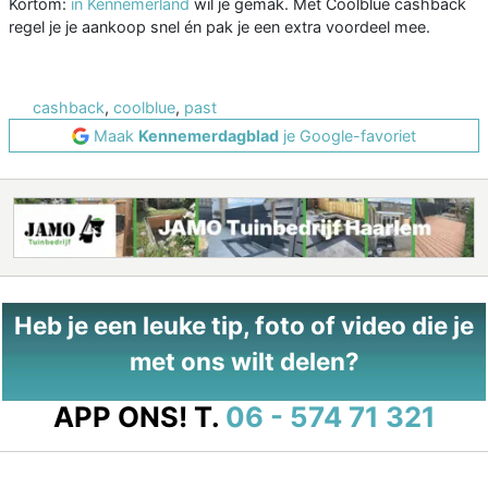
Kortom:
in Kennemerland
wil je gemak. Met Coolblue cashback
regel je je aankoop snel én pak je een extra voordeel mee.
cashback
,
coolblue
,
past
Maak
Kennemerdagblad
je Google-favoriet
Heb je een leuke tip, foto of video die je
met ons wilt delen?
APP ONS!
T.
06 - 574 71 321