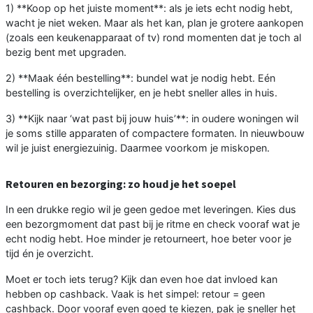
1) **Koop op het juiste moment**: als je iets echt nodig hebt,
wacht je niet weken. Maar als het kan, plan je grotere aankopen
(zoals een keukenapparaat of tv) rond momenten dat je toch al
bezig bent met upgraden.
2) **Maak één bestelling**: bundel wat je nodig hebt. Eén
bestelling is overzichtelijker, en je hebt sneller alles in huis.
3) **Kijk naar ‘wat past bij jouw huis’**: in oudere woningen wil
je soms stille apparaten of compactere formaten. In nieuwbouw
wil je juist energiezuinig. Daarmee voorkom je miskopen.
Retouren en bezorging: zo houd je het soepel
In een drukke regio wil je geen gedoe met leveringen. Kies dus
een bezorgmoment dat past bij je ritme en check vooraf wat je
echt nodig hebt. Hoe minder je retourneert, hoe beter voor je
tijd én je overzicht.
Moet er toch iets terug? Kijk dan even hoe dat invloed kan
hebben op cashback. Vaak is het simpel: retour = geen
cashback. Door vooraf even goed te kiezen, pak je sneller het