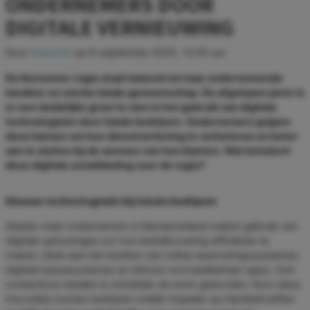
ONDERNEMERS DOOR
DIGITALE VERNIEUWING
Door
Redactie
op
8 september 2025, 13:35 uur
De Kennemer regio staat bekend om haar ondernemende
karakter en sterke lokale gemeenschap. De afgelopen jaren is
er een duidelijke groei te zien in het gebruik van digitale
technologieën door lokale bedrijven. Ondernemers grijpen
deze kansen om hun dienstverlening te verbeteren en beter
aan te sluiten bij de wensen van hun klanten. Wat betekent
deze digitale ontwikkeling voor de regio?
Nieuwe technologieën bij lokale bedrijven
Steeds meer ondernemers in Kennemerland maken gebruik van
digitale oplossingen om hun bedrijfsvoering efficiënter te
maken. Denk aan het inzetten van online reserveringssystemen,
digitale kassasystemen en slimme voorraadbeheer-apps. Ook
contactloos betalen is inmiddels de norm geworden. Door deze
innovaties kunnen bedrijven sneller inspelen op klantbehoeften