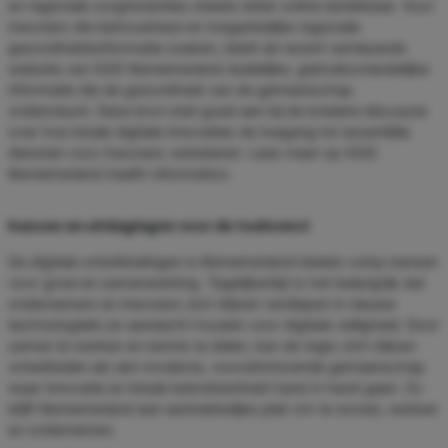
en regionale zorginstanties steeds beter online bereikbaar. Voor
inwoners die betrouwbare en toegankelijke regionale
gezondheidsinformatie zoeken, biedt de recent vernieuwde
website van GGD Kennemerland duidelijke, gebruiksvriendelijke
informatie die de gezondheid van de gemeenschap
ondersteunt. Deze bron sluit goed aan bij de bredere discussie
over hoe lokale digitale innovaties de toegang tot essentiële
diensten voor inwoners verbeteren. Lees meer op GGD
Kennemerland health information.
Kansen en uitdagingen voor de toekomst
De digitale ontwikkelingen in Kennemerland bieden volop kansen
voor groei en samenwerking. Tegelijkertijd is het belangrijk dat
ondernemers en inwoners zich blijven verdiepen in nieuwe
technologieën en aandacht houden voor digitale veiligheid. Door
samen te werken en kennis te delen, kan de regio zich blijven
ontwikkelen als een moderne, vooruitstrevende gemeenschap
waar innovatie en lokale betrokkenheid hand in hand gaan. Zo
blijft Kennemerland een aantrekkelijke plek om te wonen, werken
en ondernemen.