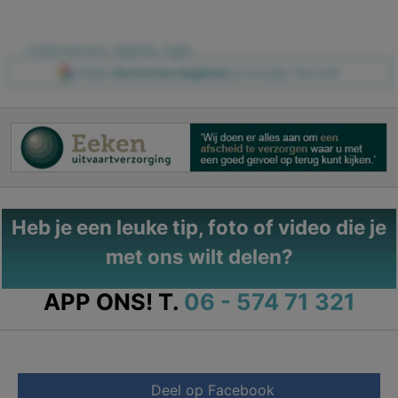
ondernemers
,
digitale
,
regio
Maak
Kennemerdagblad
je Google-favoriet
Heb je een leuke tip, foto of video die je
met ons wilt delen?
APP ONS!
T.
06 - 574 71 321
Deel op Facebook