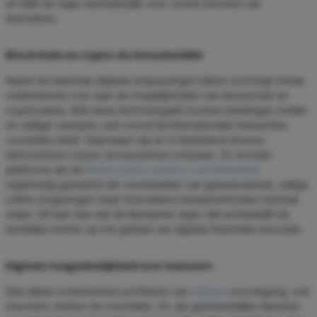
en blijft de regio aantrekkelijk voor zowel inwoners als
bezoekers.
Blockchain en crypto als betaalmiddel
Naast de bekende digitale toepassingen kijken sommige lokale
ondernemers ook naar de mogelijkheden van blockchain en
cryptovaluta. Met deze technologieën kunnen betalingen sneller
en veiliger verlopen, wat vooral bij internationale transacties
voordelen biedt. Daarnaast zijn er in Nederland diverse
betrouwbare crypto-ecosystemen ontstaan. Zo worden
platforms als de
Beste crypto casino's van Nederland
regelmatig genoemd als voorbeelden van geavanceerde, veilige
online omgevingen waar innovatieve betaalmethoden centraal
staan. Dit laat zien dat de Kennemer regio niet achterblijft bij
landelijke trends op het gebied van digitale financiële innovatie.
Digitale toegankelijkheid voor inwoners
Niet alleen ondernemers profiteren van
digitale
vooruitgang; ook
inwoners merken de voordelen. Zo zijn gemeentelijke diensten