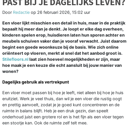
PAST BIJ JE DAGELIJKS LEVEN?
Door
Redactie
op
26 februari 2026, 15:02 uur
Een vloer lijkt misschien een detail in huis, maar in de praktijk
bepaalt hij meer dan je denkt. Je loopt er elke dag overheen,
kinderen spelen erop, huisdieren laten hun sporen achter en
meubels schuiven vaker dan je vooraf verwacht. Juist daarom
begint een goede woonkeuze bij de basis. Wie zich online
oriënteert op vloeren, merkt al snel dat het aanbod groot is.
Stilefloors.nl
laat zien hoeveel mogelijkheden er zijn, maar
hoe maak je een keuze die echt aansluit bij jouw manier van
wonen?
Dagelijks gebruik als vertrekpunt
Een vloer moet passen bij hoe je leeft, niet alleen bij hoe je huis
eruitziet. Werk je veel thuis, dan wil je een vloer die rustig oogt
en prettig aanvoelt, zodat je je goed kunt concentreren en de
ruimte in balans blijft. Heb je een druk gezin, dan speelt
onderhoud juist een grotere rol en is het fijn als een vloer tegen
een stootje kan. Ook de ruimte zelf telt mee.