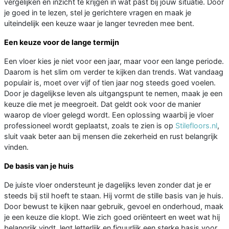
vergelijken en inzicht te krijgen in wat past bij jouw situatie. Door
je goed in te lezen, stel je gerichtere vragen en maak je
uiteindelijk een keuze waar je langer tevreden mee bent.
Een keuze voor de lange termijn
Een vloer kies je niet voor een jaar, maar voor een lange periode.
Daarom is het slim om verder te kijken dan trends. Wat vandaag
populair is, moet over vijf of tien jaar nog steeds goed voelen.
Door je dagelijkse leven als uitgangspunt te nemen, maak je een
keuze die met je meegroeit. Dat geldt ook voor de manier
waarop de vloer gelegd wordt. Een oplossing waarbij je vloer
professioneel wordt geplaatst, zoals te zien is op
Stilefloors.nl
,
sluit vaak beter aan bij mensen die zekerheid en rust belangrijk
vinden.
De basis van je huis
De juiste vloer ondersteunt je dagelijks leven zonder dat je er
steeds bij stil hoeft te staan. Hij vormt de stille basis van je huis.
Door bewust te kijken naar gebruik, gevoel en onderhoud, maak
je een keuze die klopt. Wie zich goed oriënteert en weet wat hij
belangrijk vindt, legt letterlijk en figuurlijk een sterke basis voor