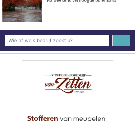
Na weekend verhoogde buienkans