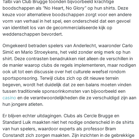
Talbi van Club Brugge toonden bijvoorbeeld krachtige
boodschappen als “No Heart, No Glory” op hun shirts. Deze
keuze voor alternatieve boodschappen zorgt voor een andere
vorm van verhaal in het spel, een onderscheid dat een gevoel
van identiteit los van de gecommercialiseerde kijk op
weddenschappen bevordert.
Omgekeerd betraden spelers van Anderlecht, waaronder Carlo
Simić en Mario Stroeykens, het veld zonder enig merk op hun
shirt. Deze contrasten benadrukken niet alleen de verschillen in
de manier waarop clubs de regels implementeren, maar nodigen
ook uit tot een discussie over het culturele weefsel rondom
sportsponsoring. Terwijl clubs zich op dit nieuwe terrein
begeven, wordt het duidelijk dat ze een balans moeten vinden
tussen traditionele sponsorinkomsten van bijvoorbeeld een
casino
en de verantwoordelijkheden die ze verschuldigd zijn aan
hun jongere atleten.
Er blijven echter uitdagingen. Clubs als Cercle Brugge en
Standard Luik maakten niet het nodige onderscheid in de shirts
van hun spelers, waardoor experts als professor Bram
Constandt zich zorgen maakten. Zijn inzichten in de gebrekkige