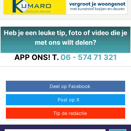
Heb je een leuke tip, foto of video die je
met ons wilt delen?
APP ONS!
T.
06 - 574 71 321
Deel op Facebook
Post op X
Tip de redactie