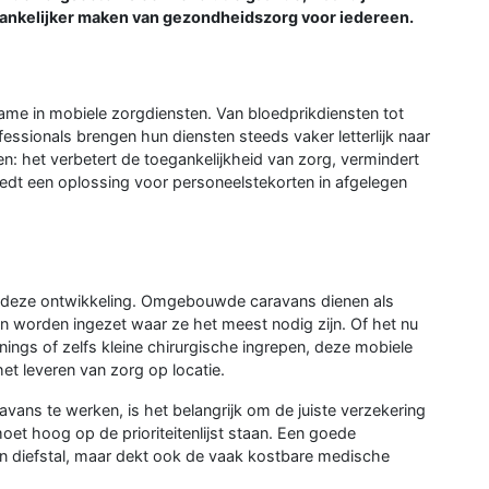
oegankelijker maken van gezondheidszorg voor iedereen.
ame in mobiele zorgdiensten. Van bloedprikdiensten tot
essionals brengen hun diensten steeds vaker letterlijk naar
en: het verbetert de toegankelijkheid van zorg, vermindert
iedt een oplossing voor personeelstekorten in afgelegen
in deze ontwikkeling. Omgebouwde caravans dienen als
en worden ingezet waar ze het meest nodig zijn. Of het nu
ngs of zelfs kleine chirurgische ingrepen, deze mobiele
et leveren van zorg op locatie.
ans te werken, is het belangrijk om de juiste verzekering
et hoog op de prioriteitenlijst staan. Een goede
en diefstal, maar dekt ook de vaak kostbare medische