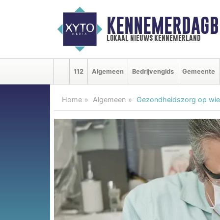
KENNEMERDAGB
lokaal nieuws kennemerland
112
Algemeen
Bedrijvengids
Gemeente
Home
Algemeen
Gezondheidszorg op wie