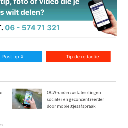
ip, foto of video die je
s wilt delen?
.
06 - 574 71 321
Post op X
Tip de redactie
or
OCW-onderzoek: leerlingen
socialer en geconcentreerder
door mobieltjesafspraak
ns