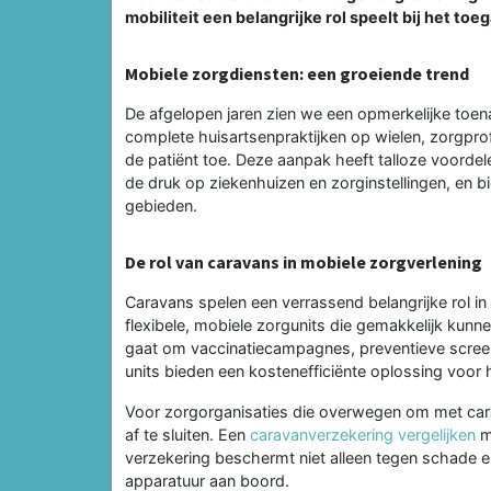
mobiliteit een belangrijke rol speelt bij het t
Mobiele zorgdiensten: een groeiende trend
De afgelopen jaren zien we een opmerkelijke toen
complete huisartsenpraktijken op wielen, zorgprof
de patiënt toe. Deze aanpak heeft talloze voordel
de druk op ziekenhuizen en zorginstellingen, en b
gebieden.
De rol van caravans in mobiele zorgverlening
Caravans spelen een verrassend belangrijke rol 
flexibele, mobiele zorgunits die gemakkelijk kunn
gaat om vaccinatiecampagnes, preventieve screeni
units bieden een kostenefficiënte oplossing voor h
Voor zorgorganisaties die overwegen om met carav
af te sluiten. Een
caravanverzekering vergelijken
mo
verzekering beschermt niet alleen tegen schade 
apparatuur aan boord.