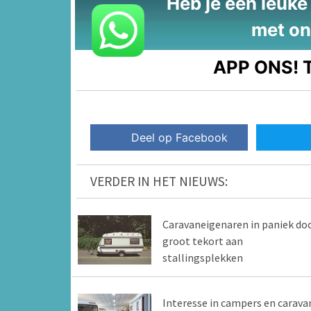
Heb je een leuke t
met on
APP ONS!
T
Deel op Facebook
VERDER IN HET NIEUWS:
Caravaneigenaren in paniek do
groot tekort aan
stallingsplekken
Interesse in campers en carava