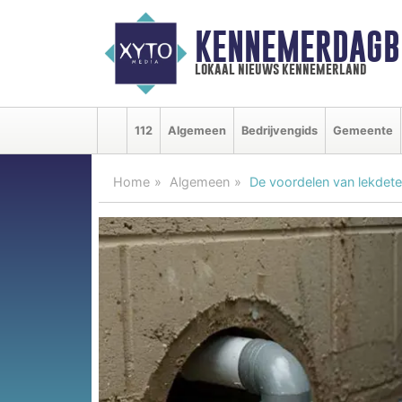
KENNEMERDAGB
lokaal nieuws kennemerland
112
Algemeen
Bedrijvengids
Gemeente
Home
Algemeen
De voordelen van lekdete