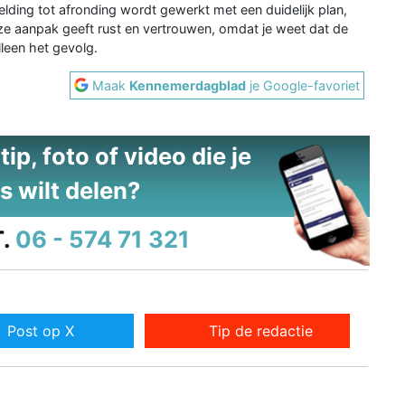
melding tot afronding wordt gewerkt met een duidelijk plan,
eze aanpak geeft rust en vertrouwen, omdat je weet dat de
leen het gevolg.
Maak
Kennemerdagblad
je Google-favoriet
ip, foto of video die je
s wilt delen?
.
06 - 574 71 321
Post op X
Tip de redactie