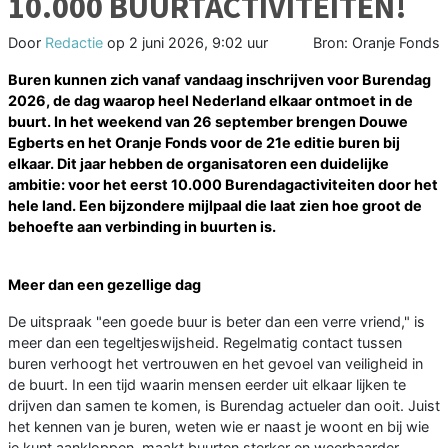
10.000 BUURTACTIVITEITEN!
Door
Redactie
op
2 juni 2026, 9:02 uur
Bron: Oranje Fonds
Buren kunnen zich vanaf vandaag inschrijven voor Burendag
2026, de dag waarop heel Nederland elkaar ontmoet in de
buurt. In het weekend van 26 september brengen Douwe
Egberts en het Oranje Fonds voor de 21e editie buren bij
elkaar. Dit jaar hebben de organisatoren een duidelijke
ambitie: voor het eerst 10.000 Burendagactiviteiten door het
hele land. Een bijzondere mijlpaal die laat zien hoe groot de
behoefte aan verbinding in buurten is.
Meer dan een gezellige dag
De uitspraak "een goede buur is beter dan een verre vriend," is
meer dan een tegeltjeswijsheid. Regelmatig contact tussen
buren verhoogt het vertrouwen en het gevoel van veiligheid in
de buurt. In een tijd waarin mensen eerder uit elkaar lijken te
drijven dan samen te komen, is Burendag actueler dan ooit. Juist
het kennen van je buren, weten wie er naast je woont en bij wie
je kunt aankloppen, maakt buurten sterker en weerbaarder.