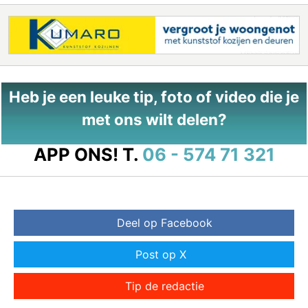
Heb je een leuke tip, foto of video die je
met ons wilt delen?
APP ONS!
T.
06 - 574 71 321
Deel op Facebook
Post op X
Tip de redactie