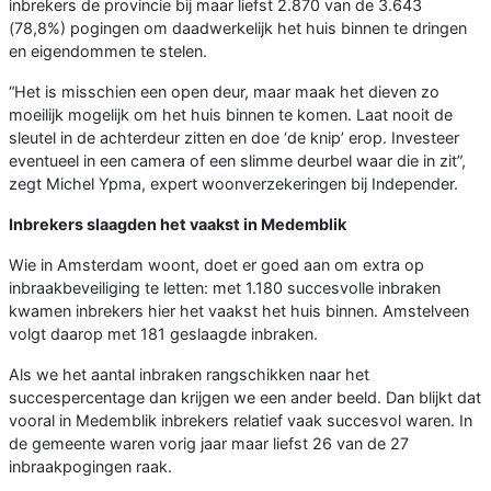
inbrekers de provincie bij maar liefst 2.870 van de 3.643
(78,8%) pogingen om daadwerkelijk het huis binnen te dringen
en eigendommen te stelen.
“Het is misschien een open deur, maar maak het dieven zo
moeilijk mogelijk om het huis binnen te komen. Laat nooit de
sleutel in de achterdeur zitten en doe ‘de knip’ erop. Investeer
eventueel in een camera of een slimme deurbel waar die in zit”,
zegt Michel Ypma, expert woonverzekeringen bij Independer.
Inbrekers slaagden het vaakst in Medemblik
Wie in Amsterdam woont, doet er goed aan om extra op
inbraakbeveiliging te letten: met 1.180 succesvolle inbraken
kwamen inbrekers hier het vaakst het huis binnen. Amstelveen
volgt daarop met 181 geslaagde inbraken.
Als we het aantal inbraken rangschikken naar het
succespercentage dan krijgen we een ander beeld. Dan blijkt dat
vooral in Medemblik inbrekers relatief vaak succesvol waren. In
de gemeente waren vorig jaar maar liefst 26 van de 27
inbraakpogingen raak.