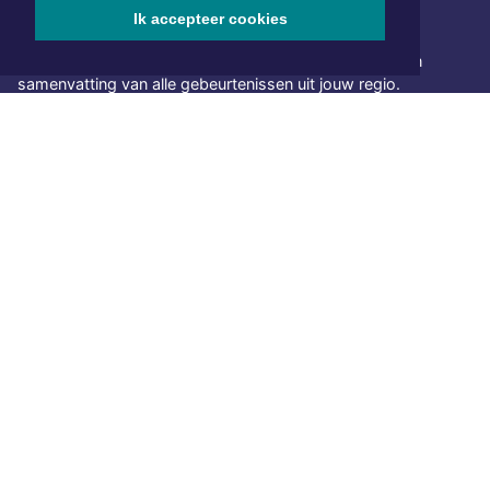
Ik accepteer cookies
NIEUWSBRIEF AANMELDEN
Schrijf je in voor onze nieuwsbrief en krijg wekelijks een
samenvatting van alle gebeurtenissen uit jouw regio.
Aanmelden
ONLINE DAGBLADEN
Overige dagbladen in de regio