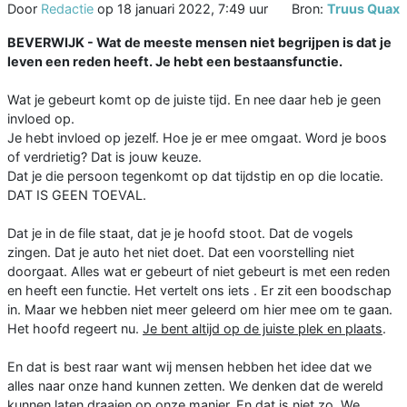
Door
Redactie
op
18 januari 2022, 7:49 uur
Bron:
Truus Quax
BEVERWIJK - Wat de meeste mensen niet begrijpen is dat je
leven een reden heeft. Je hebt een bestaansfunctie.
Wat je gebeurt komt op de juiste tijd. En nee daar heb je geen
invloed op.
Je hebt invloed op jezelf. Hoe je er mee omgaat. Word je boos
of verdrietig? Dat is jouw keuze.
Dat je die persoon tegenkomt op dat tijdstip en op die locatie.
DAT IS GEEN TOEVAL.
Dat je in de file staat, dat je je hoofd stoot. Dat de vogels
zingen. Dat je auto het niet doet. Dat een voorstelling niet
doorgaat. Alles wat er gebeurt of niet gebeurt is met een reden
en heeft een functie. Het vertelt ons iets . Er zit een boodschap
in. Maar we hebben niet meer geleerd om hier mee om te gaan.
Het hoofd regeert nu.
Je bent altijd op de juiste plek en plaats
.
En dat is best raar want wij mensen hebben het idee dat we
alles naar onze hand kunnen zetten. We denken dat de wereld
kunnen laten draaien op onze manier. En dat is niet zo. We